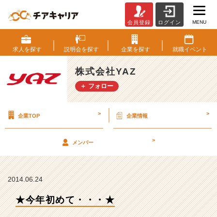
MENU
会員登録
ログイン
★
今
年
求人を
探す
説明会を
探す
企業を
探す
就職
イベント
初
め
株式会社YAZ
て・・・
＋ フォロー
★
【株
式
>
>
企業TOP
企業情報
会
社
Y
>
メンバー
A
Z
の
タ
2014.06.24
イ
★今年初めて・・・★
ム
ラ