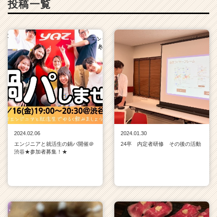
投稿一覧
活
サ
イ
ト
チ
ア
キ
ャ
リ
ア
（C
h
e
2024.02.06
2024.01.30
e
エンジニアと就活生の鍋パ開催＠
24卒 内定者研修 その後の活動
r
渋谷★参加者募集！★
C
a
r
e
e
r）