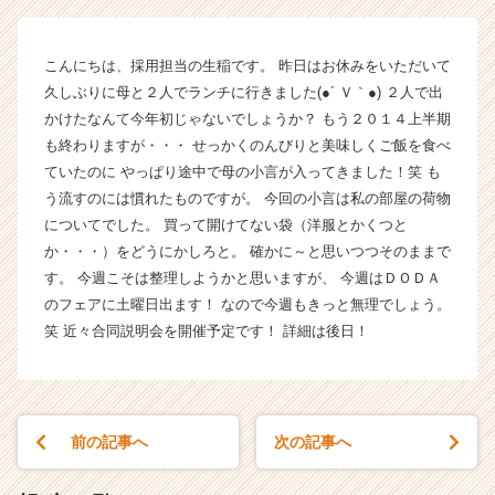
イ
ン】
|
こんにちは、採用担当の生稲です。 昨日はお休みをいただいて
ベ
久しぶりに母と２人でランチに行きました(●´ Ｖ｀●) ２人で出
ン
かけたなんて今年初じゃないでしょうか？ もう２０１４上半期
チ
ャ
も終わりますが・・・ せっかくのんびりと美味しくご飯を食べ
ー・
ていたのに やっぱり途中で母の小言が入ってきました！笑 も
成
う流すのには慣れたものですが。 今回の小言は私の部屋の荷物
長
についてでした。 買って開けてない袋（洋服とかくつと
企
か・・・）をどうにかしろと。 確かに～と思いつつそのままで
業
す。 今週こそは整理しようかと思いますが、 今週はＤＯＤＡ
か
のフェアに土曜日出ます！ なので今週もきっと無理でしょう。
ら
ス
笑 近々合同説明会を開催予定です！ 詳細は後日！
カ
ウ
ト
が
前の記事へ
次の記事へ
届
く
就