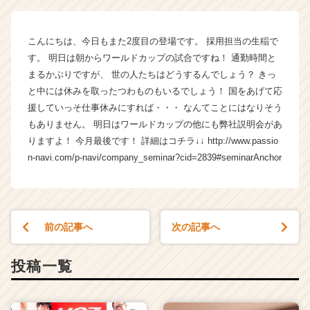
Y
A
Z
こんにちは、今日もまた2度目の登場です。 採用担当の生稲で
の
す。 明日は朝からワールドカップの試合ですね！ 通勤時間と
タ
まるかぶりですが、 世の人たちはどうするんでしょう？ きっ
イ
ム
と中には休みを取ったつわものもいるでしょう！ 国をあげて応
ラ
援していっそ仕事休みにすれば・・・ なんてことにはなりそう
イ
もありません。 明日はワールドカップの他にも弊社説明会があ
ン】
りますよ！ 今月最後です！ 詳細はコチラ↓↓ http://www.passio
|
n-navi.com/p-navi/company_seminar?cid=2839#seminarAnchor
ベ
ン
チ
ャ
ー・
前の記事へ
次の記事へ
成
長
投稿一覧
企
業
か
ら