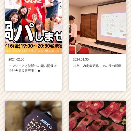
ス
カ
ウ
ト
が
届
く
就
活
2024.02.06
2024.01.30
サ
エンジニアと就活生の鍋パ開催＠
24卒 内定者研修 その後の活動
イ
渋谷★参加者募集！★
ト
チ
ア
キ
ャ
リ
ア
（C
h
e