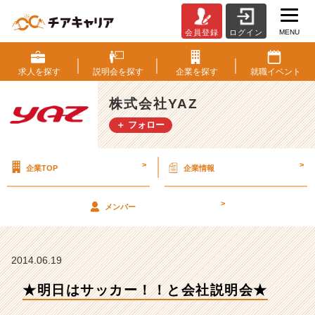
MENU
会員登録
ログイン
★
明
日
求人を
探す
説明会を
探す
企業を
探す
就職
イベント
は
サ
株式会社YAZ
ッ
＋ フォロー
カ
ー！！
と
>
>
企業TOP
企業情報
会
社
説
>
メンバー
明
会
★
【株
2014.06.19
式
★明日はサッカー！！と会社説明会★
会
社