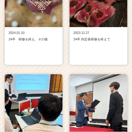
e
r
C
a
r
2024.01.10
2023.12.27
e
24卒 研修を終え、その後
24卒 内定者研修を終えて
e
r）