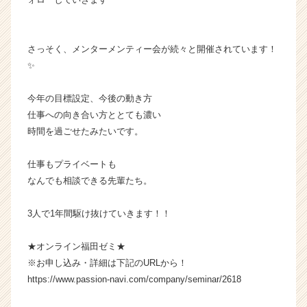
カ
ウ
ト
さっそく、メンターメンティー会が続々と開催されています！
が
✨
届
く
今年の目標設定、今後の動き方
就
活
仕事への向き合い方ととても濃い
サ
時間を過ごせたみたいです。
イ
ト
仕事もプライベートも
チ
なんでも相談できる先輩たち。
ア
キ
3人で1年間駆け抜けていきます！！
ャ
リ
ア
★オンライン福田ゼミ★
（C
※お申し込み・詳細は下記のURLから！
h
https://www.passion-navi.com/company/seminar/2618
e
e