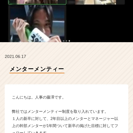
O
N
の
タ
イ
ム
ラ
イ
ン】
2021.06.17
|
ベ
メンターメンティー
ン
チ
ャ
ー・
成
こんにちは。人事の藤澤です。
長
企
弊社ではメンターメンティー制度を取り入れています。
業
１人の新卒に対して、2年目以上のメンターとマネージャー以
か
上の幹部メンターが1年間ついて新卒の掲げた目標に対してフ
ら
ス
ォローしていきます