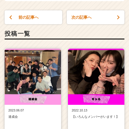
r
C
a
前の記事へ
次の記事へ
r
e
投稿一覧
e
r）
2023.06.07
2022.10.13
達成会
【いろんなメンバーがいます！】