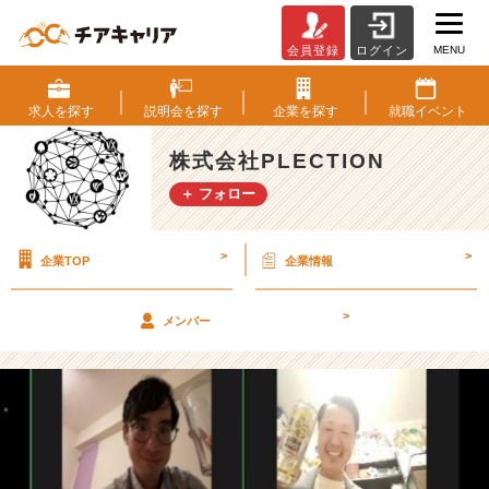
MENU
会員登録
ログイン
メ
ン
タ
求人を
探す
説明会を
探す
企業を
探す
就職
イベント
ー
メ
株式会社PLECTION
ン
＋ フォロー
テ
ィ
ー
>
>
企業TOP
企業情報
【株
式
会
>
メンバー
社
P
L
E
C
T
I