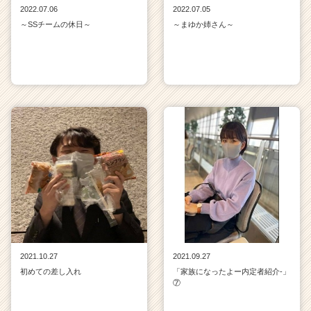
2022.07.06
2022.07.05
～SSチームの休日～
～まゆか姉さん～
2021.10.27
2021.09.27
初めての差し入れ
「家族になったよー内定者紹介‐」
⑦