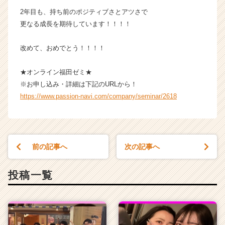
届
2年目も、持ち前のポジティブさとアツさで
く
更なる成長を期待しています！！！！
就
活
改めて、おめでとう！！！！
サ
イ
★オンライン福田ゼミ★
ト
チ
※お申し込み・詳細は下記のURLから！
ア
https://www.passion-navi.com/company/seminar/2618
キ
ャ
リ
ア
前の記事へ
次の記事へ
（C
h
e
投稿一覧
e
r
C
a
r