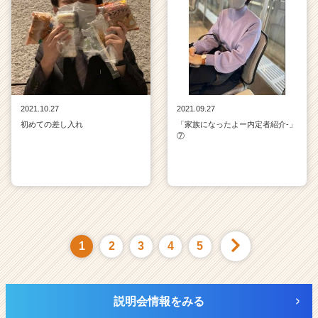
2021.10.27
2021.09.27
初めての差し入れ
「家族になったよー内定者紹介‐」
⑦
1
2
3
4
5
説明会情報をみる