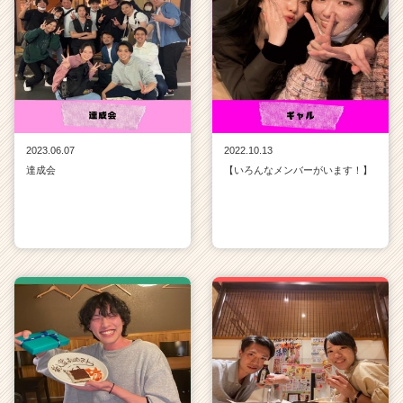
e
e
r）
2023.06.07
2022.10.13
達成会
【いろんなメンバーがいます！】