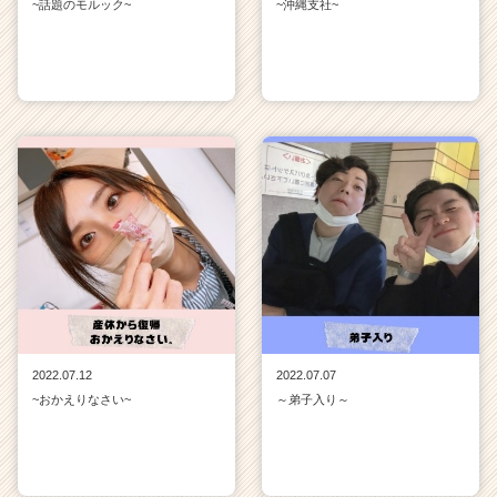
~話題のモルック~
~沖縄支社~
2022.07.12
2022.07.07
~おかえりなさい~
～弟子入り～