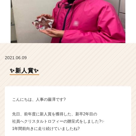
イ
ム
ラ
イ
ン】
|
ベ
ン
チ
2021.06.09
ャ
ー・
✨新人賞✨
成
長
企
業
か
こんにちは、人事の藤澤です?
ら
ス
先日、前年度に新人賞を獲得した、新卒2年目の
カ
社員へクリスタルトロフィーの贈呈式をしました?✨
ウ
1年間前向きに走り続けていましたね?
ト
が