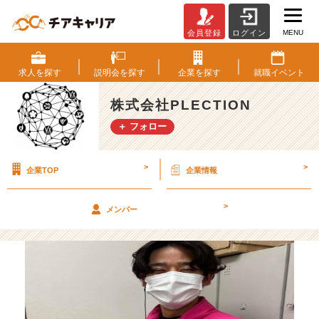
MENU
会員登録
ログイン
✨
新
人
求人を
探す
説明会を
探す
企業を
探す
就職
イベント
賞
✨
株式会社PLECTION
【株
＋ フォロー
式
会
社
>
>
企業TOP
企業情報
P
L
E
>
メンバー
C
T
I
O
N
の
タ