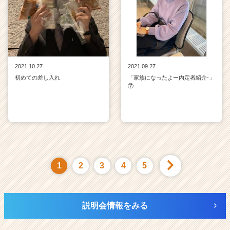
2021.10.27
2021.09.27
初めての差し入れ
「家族になったよー内定者紹介‐」
⑦
1
2
3
4
5
説明会情報をみる