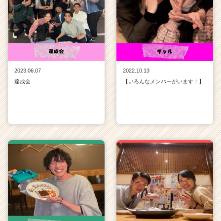
r
e
e
r）
2023.06.07
2022.10.13
達成会
【いろんなメンバーがいます！】