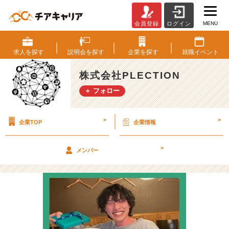
MENU
会員登録
ログイン
目
指
せ
求人を
探す
説明会を
探す
企業を
探す
就職
イベント
新
人
株式会社PLECTION
賞！！
＋ フォロー
【株
式
会
>
>
企業TOP
企業情報
社
P
L
>
メンバー
E
C
T
I
O
N
の