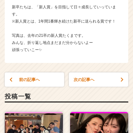
が
新卒たちは、「新人賞」を目指して日々成長していっていま
届
す。
く
※新人賞とは、1年間1番輝き続けた新卒に送られる賞です！
就
活
写真は、去年の21卒の新人賞たくまです。
サ
みんな、折り返し地点まだまだ分からないよー
イ
ト
頑張っていこー✨
チ
ア
キ
ャ
前の記事へ
次の記事へ
リ
ア
（C
投稿一覧
h
e
e
r
C
a