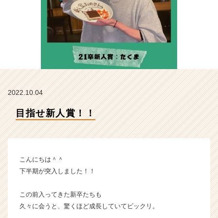
タ
イ
ム
ラ
イ
ン】
|
ベ
ン
2022.10.04
チ
ャ
目指せ新人賞！！
ー・
成
長
企
業
こんにちは＾＾
か
下半期が突入しました！！
ら
ス
この前入ってきた新卒たちも
カ
久々に会うと、驚くほど成長していてビックリ。
ウ
ト