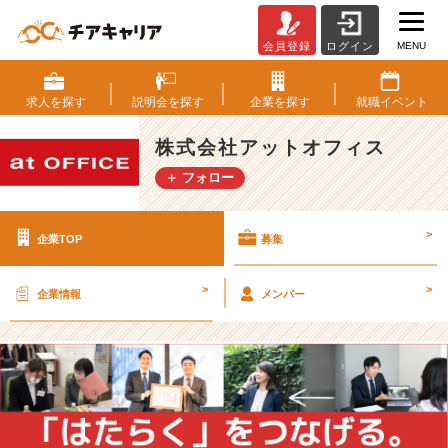
MENU
会員登録
ログイン
株
式
会
求人を
探す
説明会を
探す
企業を
探す
就職
イベント
社
ア
株式会社アットオフィス
ッ
＋ フォロー
ト
オ
フ
>
企業TOP
募集
ィ
ス
の
>
>
企業情報
メンバー
採
用/
求
人
-
【2
4