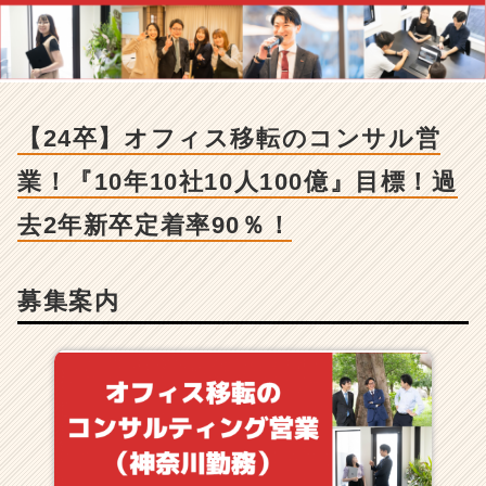
卒】
オ
フ
ィ
ス
移
【24卒】オフィス移転のコンサル営
転
の
業！『10年10社10人100億』目標！過
コ
ン
去2年新卒定着率90％！
サ
ル
営
募集案内
業！
『1
0
年
1
0
社
1
0