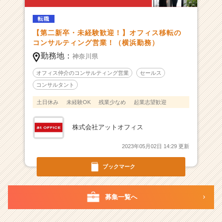
人
転職
1
0
【第二新卒・未経験歓迎！】オフィス移転の
0
コンサルティング営業！（横浜勤務）
億』
勤務地：
神奈川県
目
標！
オフィス仲介のコンサルティング営業
セールス
過
コンサルタント
去
土日休み
未経験OK
残業少なめ
起業志望歓迎
2
年
新
株式会社アットオフィス
卒
定
2023年05月02日 14:29 更新
着
率
ブックマーク
9
0％！
|
募集一覧へ
ベ
ン