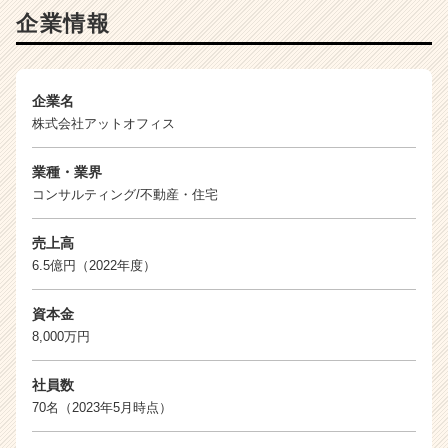
チ
企業情報
ャ
ー・
成
長
企業名
企
株式会社アットオフィス
業
か
業種・業界
ら
コンサルティング/不動産・住宅
ス
カ
ウ
売上高
ト
6.5億円（2022年度）
が
届
資本金
く
8,000万円
就
活
社員数
サ
70名（2023年5月時点）
イ
ト