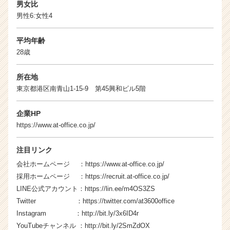
チ
男女比
ア
男性6:女性4
キ
ャ
平均年齢
リ
28歳
ア
（C
所在地
h
e
東京都港区南青山1-15-9 第45興和ビル5階
e
r
企業HP
C
https://www.at-office.co.jp/
a
r
注目リンク
e
e
会社ホームページ ：
https://www.at-office.co.jp/
r）
採用ホームページ ：
https://recruit.at-office.co.jp/
LINE公式アカウント：
https://lin.ee/m4OS3ZS
Twitter ：
https://twitter.com/at3600office
Instagram ：
http://bit.ly/3x6ID4r
YouTubeチャンネル ：
http://bit.ly/2SmZdOX