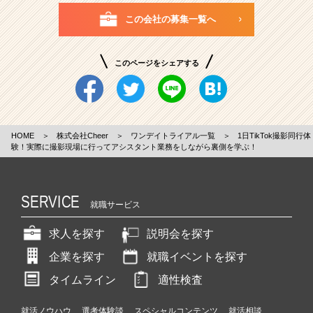
この会社の募集一覧へ
このページをシェアする
HOME
＞
株式会社Cheer
＞
ワンデイトライアル一覧
＞
1日TikTok撮影同行体
験！実際に撮影現場に行ってアシスタント業務をしながら裏側を学ぶ！
SERVICE
就職サービス
求人を探す
説明会を探す
企業を探す
就職イベントを探す
タイムライン
適性検査
就活ノウハウ
選考体験談
スペシャルコンテンツ
就活相談