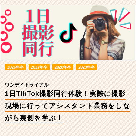
て
ア
シ
ス
タ
ン
ト
業
務
を
し
2026年卒
2027年卒
2028年卒
2029年卒
な
が
ら
ワンデイトライアル
裏
1日TikTok撮影同行体験！実際に撮影
側
を
現場に行ってアシスタント業務をしな
学
ぶ！
がら裏側を学ぶ！