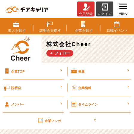
MENU
会員登録
ログイン
1
日
TikTok
求人を
探す
説明会を
探す
企業を
探す
就職
イベント
撮
影
株式会社Cheer
同
＋ フォロー
行
体
験！
>
>
企業TOP
募集
実
際
に
>
>
説明会
企業情報
撮
影
>
>
現
メンバー
タイムライン
場
に
>
企業マンガ
行
っ