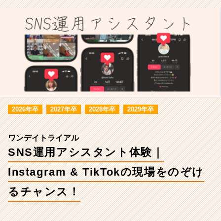
の
ぞ
け
る
チ
ャ
ン
ス！
2026年卒
2027年卒
2028年卒
2029年卒
ワンデイトライアル
SNS運用アシスタント体験｜
Instagram & TikTokの現場をのぞけ
るチャンス！