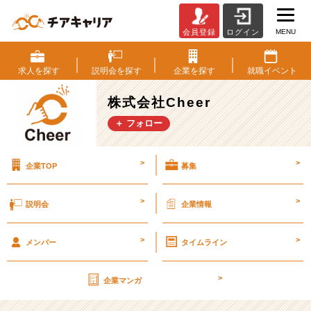
MENU
会員登録
ログイン
SNS
運
用
求人を
探す
説明会を
探す
企業を
探す
就職
イベント
ア
シ
株式会社Cheer
ス
＋ フォロー
タ
ン
ト
>
>
企業TOP
募集
体
験
｜
>
>
説明会
企業情報
Instagram
&
>
>
TikTok
メンバー
タイムライン
の
現
>
企業マンガ
場
を