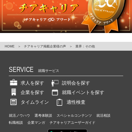
ら
ス
カ
ウ
ト
が
届
く
HOME
＞
チアキャリア掲載企業様の声
＞
業界：その他
就
活
サ
SERVICE
イ
就職サービス
ト
チ
求人を探す
説明会を探す
ア
企業を探す
就職イベントを探す
キ
ャ
タイムライン
適性検査
リ
ア
就活ノウハウ
選考体験談
スペシャルコンテンツ
就活相談
（C
転職相談
企業マンガ
チアキャリアユーザーガイド
h
e