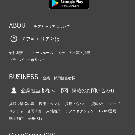
e
r
C
ABOUT
a
チアキャリアについて
r
e
チアキャリアとは
e
r）
会社概要
ニュースルーム
メディア出演・掲載
プライバシーポリシー
BUSINESS
企業・採用担当者様
企業担当者様へ
掲載のお問い合わせ
掲載企業様の声
採用イベント
採用ノウハウ
資料ダウンロード
ベンチャー合同研修
人材紹介
チアコネクション
TikTok運用
動画制作
採用代行