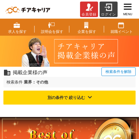
MENU
会員登録
ログイン
ご
掲
載
求人を
探す
説明会を
探す
企業を
探す
就職
イベント
企
業
様
の
声
|
検索条件を解除
掲載企業様の声
ベ
ン
検索条件
業界：その他
チ
ャ
別の条件で 絞り込む
ー・
成
長
企
業
か