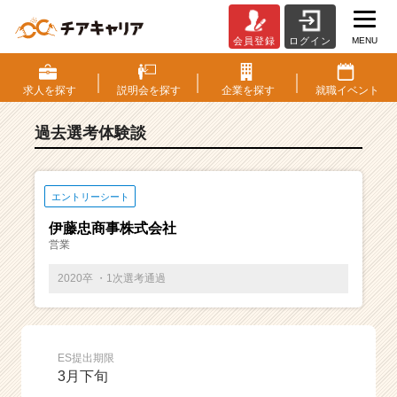
MENU
会員登録
ログイン
E
S・
選
求人を
探す
説明会を
探す
企業を
探す
就職
イベント
考
体
過去選考体験談
験
談
一
覧
エントリーシート
|
伊藤忠商事株式会社
ベ
営業
ン
チ
2020卒 ・1次選考通過
ャ
ー・
成
長
ES提出期限
企
3月下旬
業