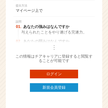
か
提出方法
ら
マイページ上で
ス
カ
ウ
設問
01.
あなたの強みはなんですか
ト
が
与えられたことをやり遂げる完遂力。
届
02.
あなたの弱みはなんですか
く
・
就
・
・
活
この情報はチアキャリアに登録すると閲覧す
サ
ることが可能です
イ
ト
チ
ログイン
ア
キ
ャ
新規会員登録
リ
ア
（C
h