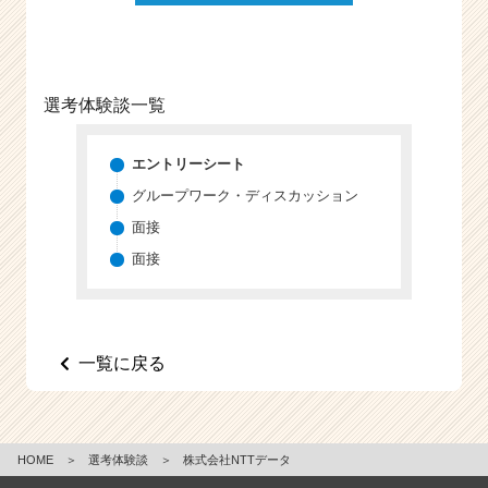
e
e
r
C
選考体験談一覧
a
r
e
エントリーシート
e
グループワーク・ディスカッション
r）
面接
面接
一覧に戻る
HOME
＞
選考体験談
＞
株式会社NTTデータ