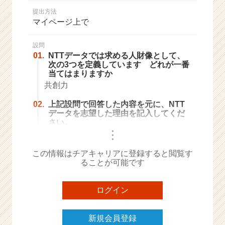
か
提出方法
ら
マイページ上で
ス
カ
ウ
設問
01.
NTTデータでは求める人財像として、
ト
次の3つを定義しています どれが一番
が
当てはまりますか
届
共創力
く
就
02.
上記設問で回答した内容を元に、NTT
活
データを志望した理由を記入してくだ
サ
さい。
イ
・
・
・
ト
チ
この情報はチアキャリアに登録すると閲覧す
ア
ることが可能です
キ
ャ
ログイン
リ
ア
（C
新規会員登録
h