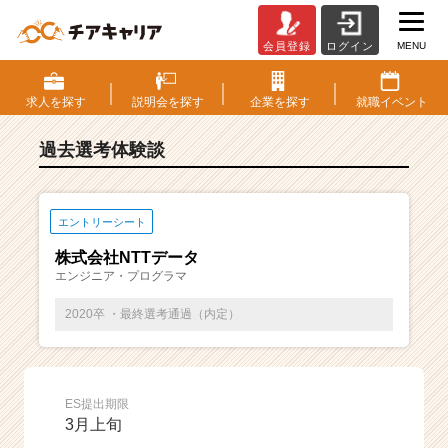
MENU
会員登録
ログイン
E
S・
選
求人を
探す
説明会を
探す
企業を
探す
就職
イベント
考
体
過去選考体験談
験
談
一
覧
エントリーシート
|
株式会社NTTデータ
ベ
エンジニア・プログラマ
ン
チ
2020卒 ・最終選考通過（内定）
ャ
ー・
成
長
ES提出期限
企
3月上旬
業