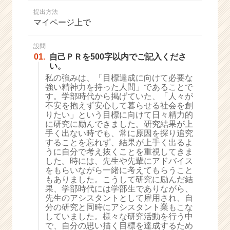
か
提出方法
ら
マイページ上で
ス
カ
ウ
設問
01.
自己ＰＲを500字以内でご記入くださ
ト
い。
が
私の強みは、「目標達成に向けて必要な
届
強い精神力を持った人間」であることで
く
す。学部時代から掲げていた、「人々が
就
不安を抱えず安心して暮らせる社会を創
活
りたい」という目標に向けて日々精力的
サ
に研究に励んできました。研究結果が上
イ
手く出ない時でも、常に原因を探り追究
することを忘れず、結果が上手く出るよ
ト
うに自分で考え抜くことを重視してきま
チ
した。時には、先生や先輩にアドバイス
ア
をもらいながら一緒に考えてもらうこと
キ
もありました。こうして研究に励んだ結
ャ
果、学部時代には学部生でありながら、
リ
先生のアシスタントとして雇用され、自
分の研究と同時にアシスタント業もこな
ア
していました。様々な研究活動を行う中
（C
で、自分の思い描く目標を達成するため
h