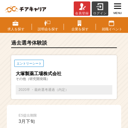
MENU
会員登録
ログイン
E
S・
選
求人を
探す
説明会を
探す
企業を
探す
就職
イベント
考
体
過去選考体験談
験
談
一
覧
エントリーシート
|
大塚製薬工場株式会社
ベ
その他（研究開発職）
ン
チ
2020卒 ・最終選考通過（内定）
ャ
ー・
成
長
ES提出期限
企
3月下旬
業