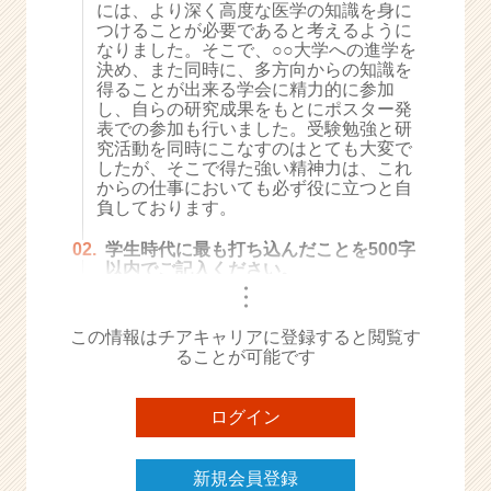
には、より深く高度な医学の知識を身に
e
つけることが必要であると考えるように
e
なりました。そこで、○○大学への進学を
r
決め、また同時に、多方向からの知識を
得ることが出来る学会に精力的に参加
C
し、自らの研究成果をもとにポスター発
a
表での参加も行いました。受験勉強と研
r
究活動を同時にこなすのはとても大変で
e
したが、そこで得た強い精神力は、これ
e
からの仕事においても必ず役に立つと自
r）
負しております。
02.
学生時代に最も打ち込んだことを500字
以内でご記入ください。
・
・
・
この情報はチアキャリアに登録すると閲覧す
ることが可能です
ログイン
新規会員登録