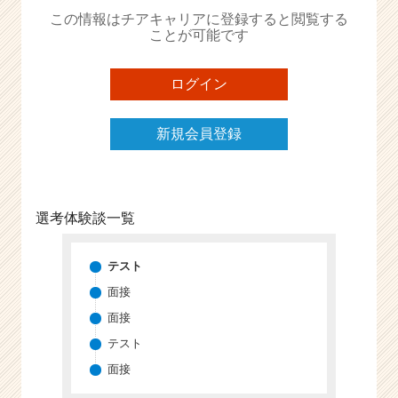
か
この情報はチアキャリアに登録すると閲覧する
ら
ことが可能です
ス
カ
ウ
ログイン
ト
が
新規会員登録
届
く
就
活
サ
選考体験談一覧
イ
ト
チ
テスト
ア
面接
キ
面接
ャ
リ
テスト
ア
面接
（C
h