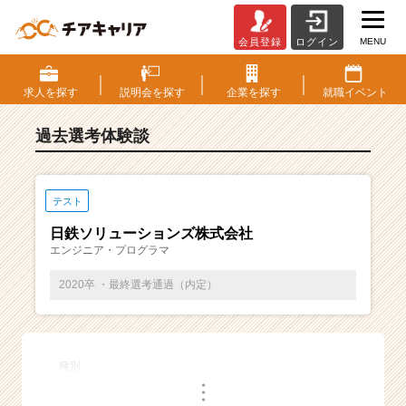
MENU
会員登録
ログイン
E
S・
選
求人を
探す
説明会を
探す
企業を
探す
就職
イベント
考
体
過去選考体験談
験
談
一
覧
テスト
|
日鉄ソリューションズ株式会社
ベ
エンジニア・プログラマ
ン
チ
2020卒 ・最終選考通過（内定）
ャ
ー・
成
長
種別
企
・
業
・
・