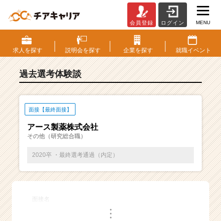
MENU
会員登録
ログイン
E
S・
選
求人を
探す
説明会を
探す
企業を
探す
就職
イベント
考
体
過去選考体験談
験
談
一
覧
面接【最終面接】
|
アース製薬株式会社
ベ
その他（研究総合職）
ン
チ
2020卒 ・最終選考通過（内定）
ャ
ー・
成
長
面接名
企
・
業
・
・