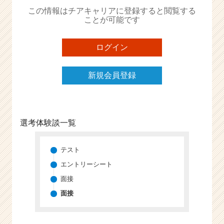
か
この情報はチアキャリアに登録すると閲覧する
ら
ことが可能です
ス
カ
ウ
ログイン
ト
が
新規会員登録
届
く
就
活
サ
選考体験談一覧
イ
ト
チ
テスト
ア
エントリーシート
キ
面接
ャ
リ
面接
ア
（C
h