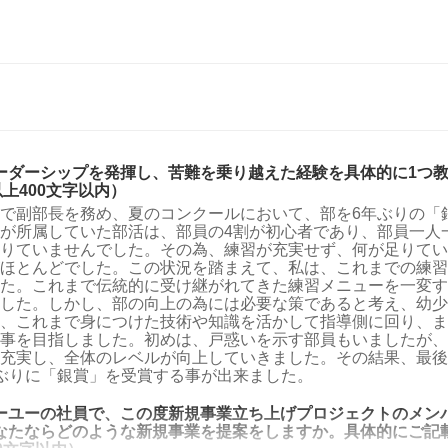
ーダーシップを発揮し、苦難を乗り越えた経験を具体的に1つ
以上400文字以内）
で副部長を務め、夏のコンクールにおいて、部を6年ぶりの「
が所属していた部活は、部員の4割が初心者であり、部員一人
りていませんでした。その為、練習が充実せず、何が足りてい
ほとんどでした。この状況を踏まえて、私は、これまでの練習
た。これまで伝統的に受け継がれてきた練習メニューを一変す
した。しかし、部の向上の為には必要な策であると考え、幼少
、これまで身につけた技術や知識を活かして指導側に回り、ま
事を目指しました。初めは、戸惑いを示す部員もいましたが、
充実し、全体のレベルが向上していきました。その結果、最後
ぶりに「銀賞」を受賞する事が出来ました。
ーユーの社員で、この度新規事業立ち上げプロジェクトのメン
なたならどのような新規事業を提案をしますか。具体的にご記載