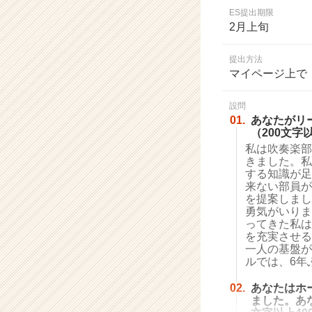
業
ES提出期限
か
2月上旬
ら
ス
提出方法
カ
マイページ上で
ウ
ト
設問
が
01.
あなたがリ
届
（200文字
く
私は吹奏楽部
就
きました。私
活
する知識が足
サ
来ない部員が
イ
を提案しまし
勇気がいりま
ト
ってきた私は
チ
を充実させる
ア
一人の基盤が
キ
ルでは、6年
ャ
リ
02.
あなたはホ
ア
ました。あ