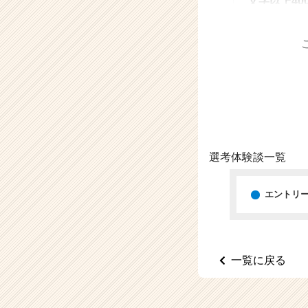
文字以上40
（C
h
e
e
r
C
a
r
e
e
r）
選考体験談一覧
エントリ
一覧に戻る