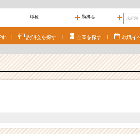
探す
説明会を
探す
企業を
探す
就職
イ