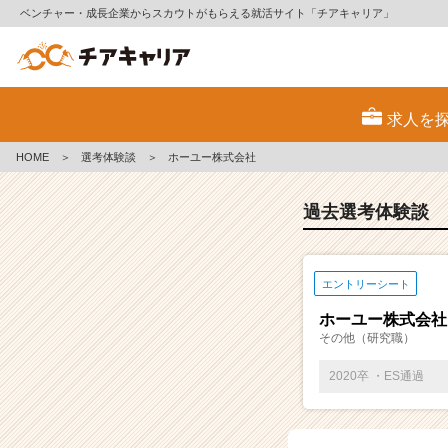
ベンチャー・成長企業からスカウトがもらえる就活サイト「チアキャリア」
E
S・
求人を
選
考
HOME
＞
選考体験談
＞
ホーユー株式会社
体
験
談
過去選考体験談
一
覧
|
エントリーシート
ベ
ン
ホーユー株式会社
チ
その他（研究職）
ャ
ー・
2020卒 ・ES通過
成
長
企