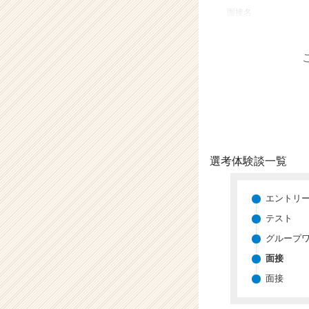
業
面接名
か
ら
ス
カ
ウ
ト
が
届
く
就
選考体験談一覧
活
サ
イ
エントリ
ト
テスト
チ
グループ
ア
キ
面接
ャ
面接
リ
ア