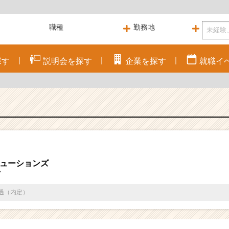
探す
説明会を
探す
企業を
探す
就職
イ
ューションズ
マ
通過（内定）