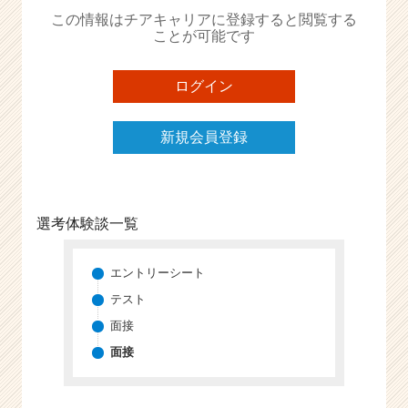
か
この情報はチアキャリアに登録すると閲覧する
ら
ことが可能です
ス
カ
ウ
ログイン
ト
が
新規会員登録
届
く
就
活
サ
選考体験談一覧
イ
ト
チ
エントリーシート
ア
テスト
キ
面接
ャ
リ
面接
ア
（C
h