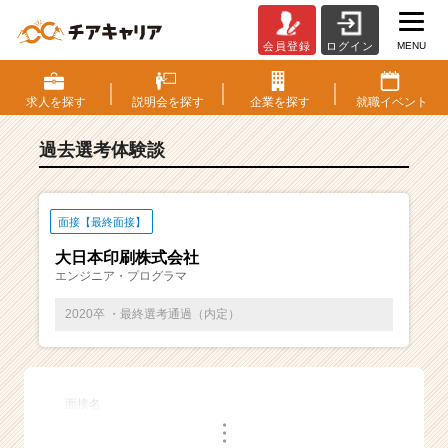
MENU
会員登録
ログイン
E
S・
選
求人を
探す
説明会を
探す
企業を
探す
就職
イベント
考
体
過去選考体験談
験
談
一
覧
面接【最終面接】
|
大日本印刷株式会社
ベ
エンジニア・プログラマ
ン
チ
2020卒 ・最終選考通過（内定）
ャ
ー・
成
長
面接名
企
・
業
・
・