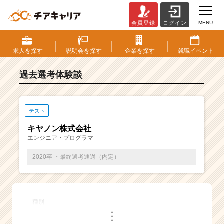
MENU
会員登録
ログイン
E
S・
選
求人を
探す
説明会を
探す
企業を
探す
就職
イベント
考
体
過去選考体験談
験
談
一
覧
テスト
|
キヤノン株式会社
ベ
エンジニア・プログラマ
ン
チ
2020卒 ・最終選考通過（内定）
ャ
ー・
成
長
種別
企
・
業
・
・