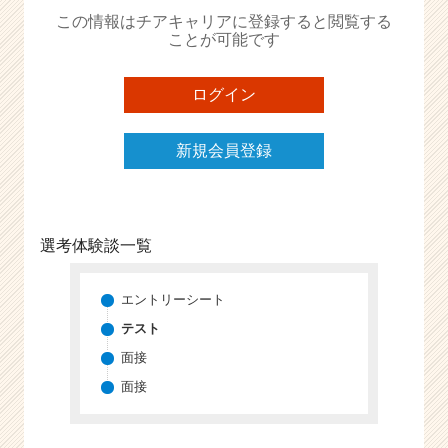
か
この情報はチアキャリアに登録すると閲覧する
ら
ことが可能です
ス
カ
ウ
ログイン
ト
が
新規会員登録
届
く
就
活
サ
選考体験談一覧
イ
ト
チ
エントリーシート
ア
テスト
キ
面接
ャ
リ
面接
ア
（C
h