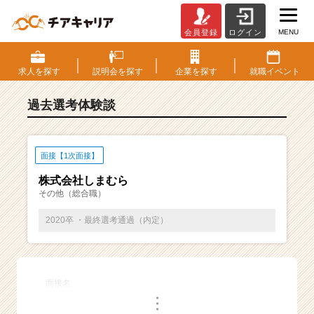
MENU
会員登録
ログイン
E
S・
選
求人を
探す
説明会を
探す
企業を
探す
就職
イベント
考
体
過去選考体験談
験
談
一
覧
面接【1次面接】
|
株式会社しまむら
ベ
その他（総合職）
ン
チ
2020卒 ・最終選考通過（内定）
ャ
ー・
成
長
面接名
企
・
業
・
・