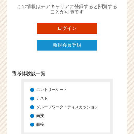
か
この情報はチアキャリアに登録すると閲覧する
ら
ことが可能です
ス
カ
ウ
ログイン
ト
が
新規会員登録
届
く
就
活
サ
選考体験談一覧
イ
ト
チ
エントリーシート
ア
テスト
キ
グループワーク・ディスカッション
ャ
リ
面接
ア
面接
（C
h