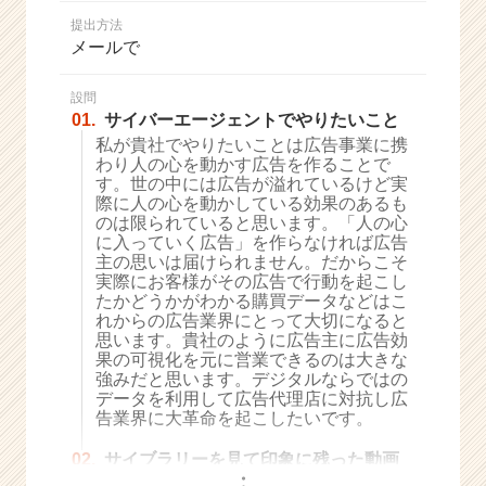
か
提出方法
ら
メールで
ス
カ
ウ
設問
01.
サイバーエージェントでやりたいこと
ト
が
私が貴社でやりたいことは広告事業に携
わり人の心を動かす広告を作ることで
届
す。世の中には広告が溢れているけど実
く
際に人の心を動かしている効果のあるも
就
のは限られていると思います。「人の心
活
に入っていく広告」を作らなければ広告
サ
主の思いは届けられません。だからこそ
イ
実際にお客様がその広告で行動を起こし
たかどうかがわかる購買データなどはこ
ト
れからの広告業界にとって大切になると
チ
思います。貴社のように広告主に広告効
ア
果の可視化を元に営業できるのは大きな
キ
強みだと思います。デジタルならではの
ャ
データを利用して広告代理店に対抗し広
リ
告業界に大革命を起こしたいです。
ア
02.
サイブラリーを見て印象に残った動画
（C
・
h