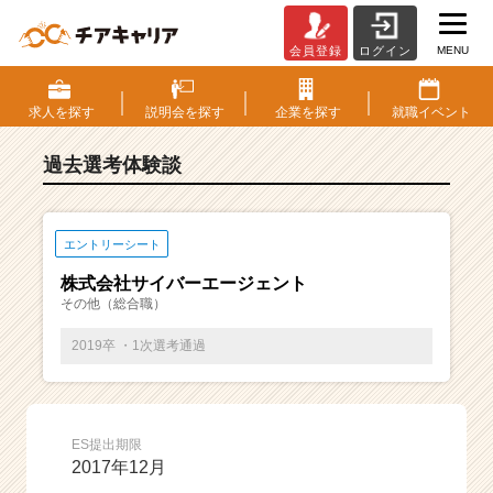
MENU
会員登録
ログイン
E
S・
選
求人を
探す
説明会を
探す
企業を
探す
就職
イベント
考
体
過去選考体験談
験
談
一
覧
エントリーシート
|
株式会社サイバーエージェント
ベ
その他（総合職）
ン
チ
2019卒 ・1次選考通過
ャ
ー・
成
長
ES提出期限
企
2017年12月
業