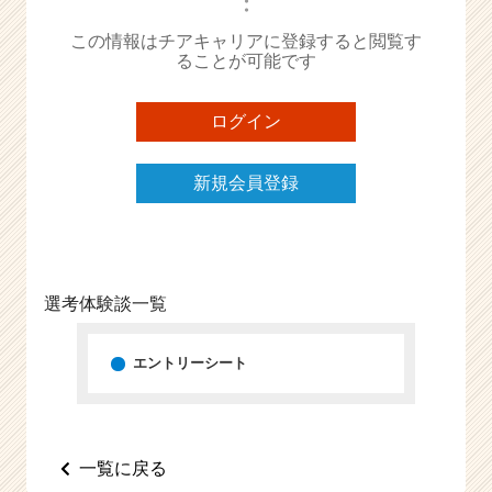
・
・
e
この情報はチアキャリアに登録すると閲覧す
e
ることが可能です
r
C
a
ログイン
r
e
e
新規会員登録
r）
選考体験談一覧
エントリーシート
一覧に戻る