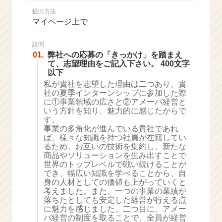
か
提出方法
ら
マイページ上で
ス
カ
ウ
設問
01.
弊社への応募の「きっかけ」を踏まえ
ト
て、志望理由をご記入下さい。 400文字
が
以下
届
私が貴社を志望した理由は二つあり、貴
く
社の夏季インターンシップに参加した際
就
に①事業領域の広さと②アメーバ経営と
活
いう方針を知り、魅力的に感じたからで
サ
す。
イ
事業の多角化が進んでいる貴社であれ
ば、様々な知識を持つ社員が在籍してい
ト
るため、お互いの技術を集約し、新たな
チ
商品やソリューションを生み出すことで
ア
世界のトップレベルで戦い続けることが
キ
でき、幅広い知識を学べることから、自
ャ
身の人材としての価値も上がっていくと
リ
考えました。また、一つの事業の業績が
落ちたとしても安定した経営が行える点
ア
に魅力を感じました。二つ目に、アメー
（C
バ経営の制度を取ることで、全員が経営
h