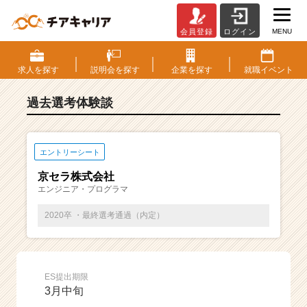
MENU
会員登録
ログイン
E
S・
選
求人を
探す
説明会を
探す
企業を
探す
就職
イベント
考
体
過去選考体験談
験
談
一
覧
エントリーシート
|
京セラ株式会社
ベ
エンジニア・プログラマ
ン
チ
2020卒 ・最終選考通過（内定）
ャ
ー・
成
長
ES提出期限
企
3月中旬
業