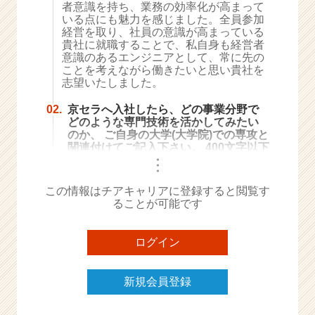
者意識を持ち、業務の効率化が高まって
e
いる点にも魅力を感じました。全員参加
e
経営を取り、社員の意識が高まっている
r
貴社に就職することで、私自身も経営者
意識のあるエンジニアとして、常に先の
C
ことを考えながら働きたいと思い貴社を
a
志望いたしました。
r
e
02.
京セラへ入社したら、どの事業分野で
e
どのような専門技術を活かしてみたい
r）
のか、 ご自身の大学(大学院)での専攻と
関連付けてご記入下さい。 400文字以下
・
・
・
この情報はチアキャリアに登録すると閲覧す
ることが可能です
ログイン
新規会員登録