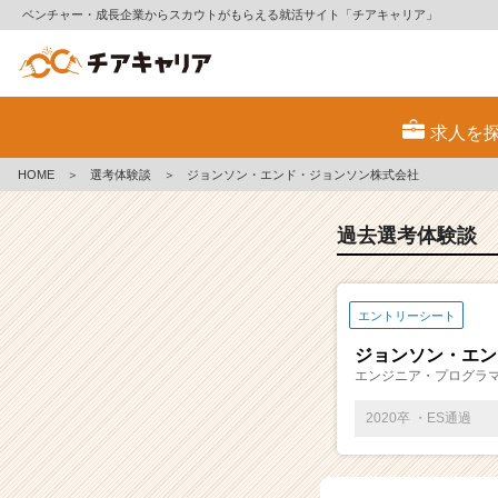
ベンチャー・成長企業からスカウトがもらえる就活サイト「チアキャリア」
E
S・
求人を
選
考
HOME
＞
選考体験談
＞
ジョンソン・エンド・ジョンソン株式会社
体
験
談
過去選考体験談
一
覧
|
エントリーシート
ベ
ン
ジョンソン・エン
チ
エンジニア・プログラ
ャ
ー・
2020卒 ・ES通過
成
長
企