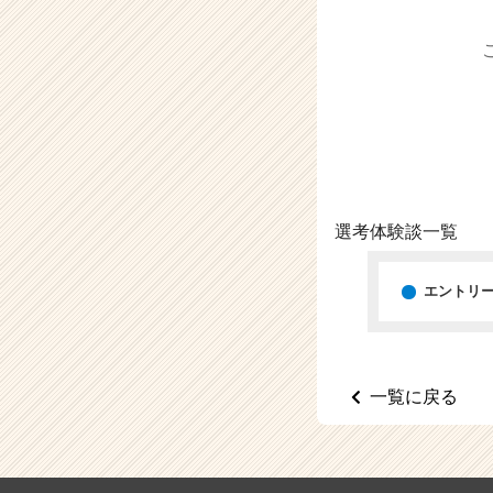
（C
h
e
e
r
C
a
r
e
e
選考体験談一覧
r）
エントリ
一覧に戻る