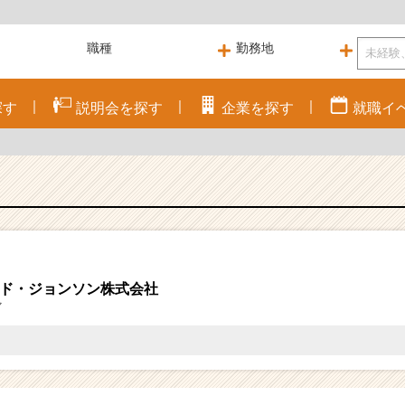
探す
説明会を
探す
企業を
探す
就職
イ
ド・ジョンソン株式会社
マ