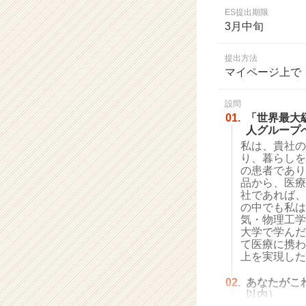
業
ES提出期限
か
3月中旬
ら
ス
提出方法
カ
マイページ上で
ウ
ト
設問
が
01.
「世界最大
届
人グループ
く
私は、貴社の
就
り、暮らしを
活
の患者であり
サ
品から、医療
イ
社であれば、
の中でも私は
ト
気・物理工学
チ
大学で学んだ
ア
て医療に携わ
キ
上を実現した
ャ
リ
02.
あなたがこ
ア
以内）