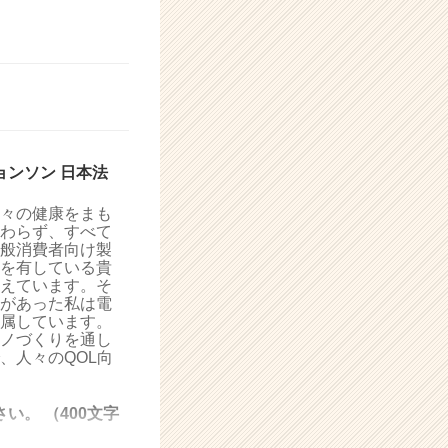
ンソン 日本法
々の健康をまも
わらず、すべて
般消費者向け製
を有している貴
えています。そ
があった私は電
属しています。
ノづくりを通し
、人々のQOL向
。 （400文字