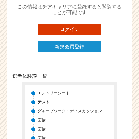
か
この情報はチアキャリアに登録すると閲覧する
ら
ことが可能です
ス
カ
ウ
ログイン
ト
が
新規会員登録
届
く
就
活
サ
選考体験談一覧
イ
ト
チ
エントリーシート
ア
テスト
キ
グループワーク・ディスカッション
ャ
リ
面接
ア
面接
（C
面接
h