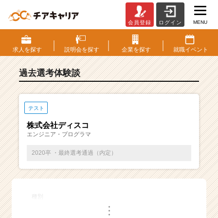
MENU
会員登録
ログイン
E
S・
選
求人を
探す
説明会を
探す
企業を
探す
就職
イベント
考
体
過去選考体験談
験
談
一
覧
テスト
|
株式会社ディスコ
ベ
エンジニア・プログラマ
ン
チ
2020卒 ・最終選考通過（内定）
ャ
ー・
成
長
種別
企
・
業
・
・