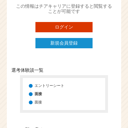
か
この情報はチアキャリアに登録すると閲覧する
ら
ことが可能です
ス
カ
ウ
ログイン
ト
が
新規会員登録
届
く
就
活
サ
選考体験談一覧
イ
ト
チ
エントリーシート
ア
面接
キ
面接
ャ
リ
ア
（C
h