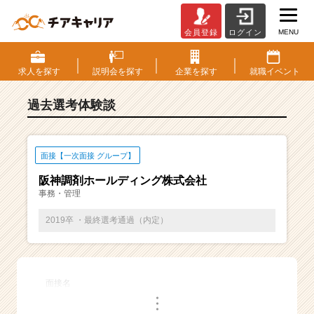
MENU
会員登録
ログイン
E
S・
選
求人を
探す
説明会を
探す
企業を
探す
就職
イベント
考
体
過去選考体験談
験
談
一
覧
面接【一次面接 グループ】
|
阪神調剤ホールディング株式会社
ベ
事務・管理
ン
チ
2019卒 ・最終選考通過（内定）
ャ
ー・
成
長
面接名
企
・
業
・
・