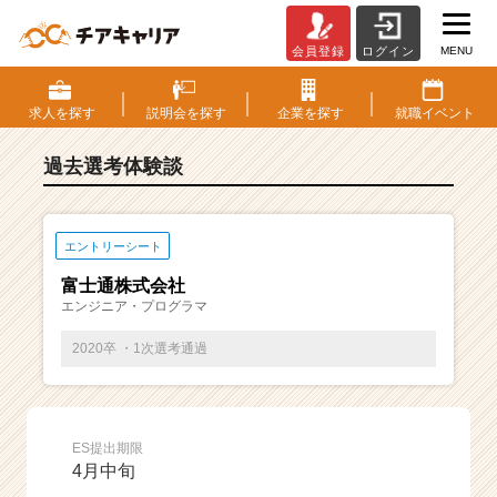
MENU
会員登録
ログイン
E
S・
選
求人を
探す
説明会を
探す
企業を
探す
就職
イベント
考
体
過去選考体験談
験
談
一
覧
エントリーシート
|
富士通株式会社
ベ
エンジニア・プログラマ
ン
チ
2020卒 ・1次選考通過
ャ
ー・
成
長
ES提出期限
企
4月中旬
業