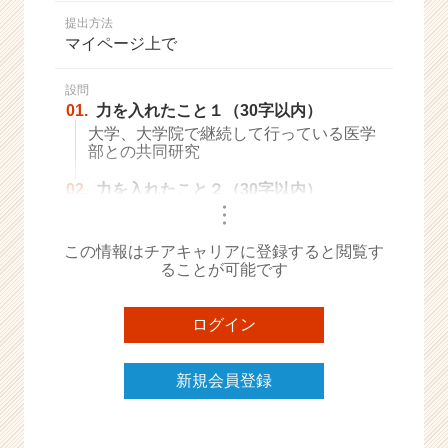
か
提出方法
ら
マイページ上で
ス
カ
ウ
設問
01.
力を入れたこと１（30字以内）
ト
が
大学、大学院で継続して行っている医学
部との共同研究
届
く
02.
力を入れたこと２（30字以内）
就
・
活
・
・
サ
この情報はチアキャリアに登録すると閲覧す
イ
ることが可能です
ト
チ
ア
ログイン
キ
ャ
新規会員登録
リ
ア
（C
h