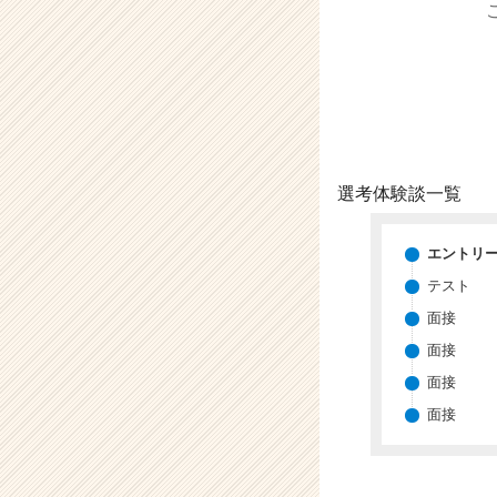
（C
h
e
e
r
C
a
r
e
選考体験談一覧
e
r）
エントリ
テスト
面接
面接
面接
面接