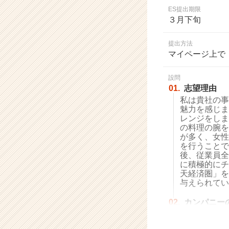
業
ES提出期限
か
３月下旬
ら
ス
提出方法
カ
マイページ上で
ウ
ト
設問
が
01.
志望理由
届
私は貴社の事
く
魅力を感じま
就
レンジをしま
活
の料理の腕を
サ
が多く、女性
イ
を行うことで
後、従業員全
ト
に積極的にチ
チ
天経済圏」を
ア
与えられてい
キ
ャ
02.
カンパニー
リ
ア