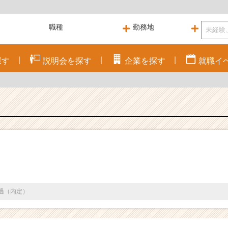
探す
説明会を
探す
企業を
探す
就職
イ
通過（内定）