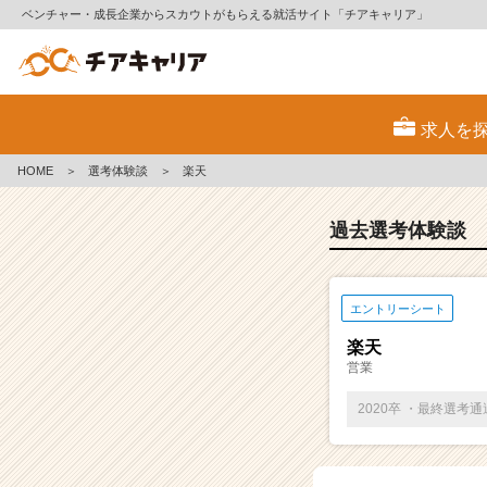
ベンチャー・成長企業からスカウトがもらえる就活サイト「チアキャリア」
E
S・
求人を
選
考
HOME
＞
選考体験談
＞
楽天
体
験
談
過去選考体験談
一
覧
|
エントリーシート
ベ
ン
楽天
チ
営業
ャ
ー・
2020卒 ・最終選考
成
長
企