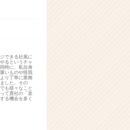
ジできる社風に
やるというチャ
同時に、私自身
重いものや怪我
より丁寧に業務
ました。その
でも様々なこと
って貴社の「楽
する機会を多く