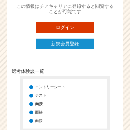
か
この情報はチアキャリアに登録すると閲覧する
ら
ことが可能です
ス
カ
ウ
ログイン
ト
が
新規会員登録
届
く
就
活
サ
選考体験談一覧
イ
ト
チ
エントリーシート
ア
テスト
キ
面接
ャ
リ
面接
ア
面接
（C
h