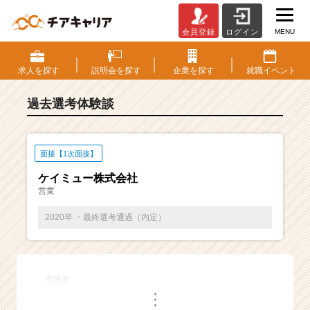
MENU
会員登録
ログイン
E
S・
選
求人を
探す
説明会を
探す
企業を
探す
就職
イベント
考
体
過去選考体験談
験
談
一
覧
面接【1次面接】
|
ケイミュー株式会社
ベ
営業
ン
チ
2020卒 ・最終選考通過（内定）
ャ
ー・
成
長
面接名
企
・
業
・
・