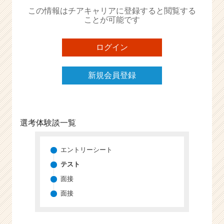
か
この情報はチアキャリアに登録すると閲覧する
ら
ことが可能です
ス
カ
ウ
ログイン
ト
が
新規会員登録
届
く
就
活
サ
選考体験談一覧
イ
ト
チ
エントリーシート
ア
テスト
キ
面接
ャ
リ
面接
ア
（C
h