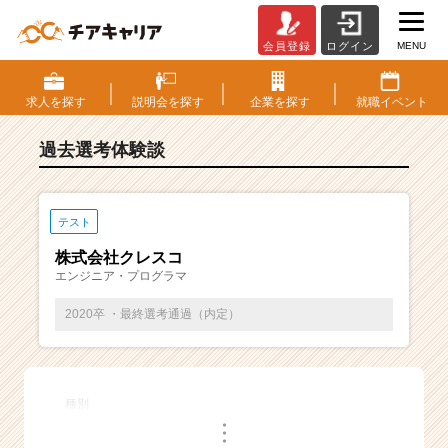
MENU
会員登録
ログイン
E
S・
選
求人を
探す
説明会を
探す
企業を
探す
就職
イベント
考
体
過去選考体験談
験
談
一
覧
テスト
|
株式会社クレスコ
ベ
エンジニア・プログラマ
ン
チ
2020卒 ・最終選考通過（内定）
ャ
ー・
成
長
種別
企
・
業
・
・