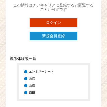
か
この情報はチアキャリアに登録すると閲覧する
ら
ことが可能です
ス
カ
ウ
ログイン
ト
が
新規会員登録
届
く
就
活
サ
選考体験談一覧
イ
ト
チ
エントリーシート
ア
面接
キ
面接
ャ
リ
面接
ア
（C
h