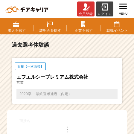
MENU
会員登録
ログイン
E
S・
選
求人を
探す
説明会を
探す
企業を
探す
就職
イベント
考
体
過去選考体験談
験
談
一
覧
面接【一次面接】
|
エフエルシープレミアム株式会社
ベ
営業
ン
チ
2020卒 ・最終選考通過（内定）
ャ
ー・
成
長
面接名
企
・
業
・
・