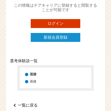
か
この情報はチアキャリアに登録すると閲覧する
ら
ことが可能です
ス
カ
ウ
ログイン
ト
が
新規会員登録
届
く
就
活
サ
選考体験談一覧
イ
ト
チ
面接
ア
面接
キ
ャ
リ
ア
一覧に戻る
（C
h