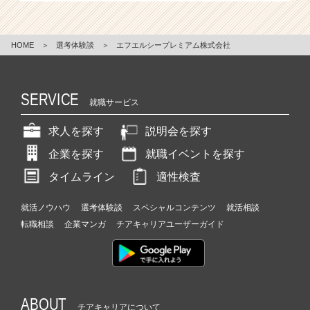
e
e
r
HOME
＞
選考体験談
＞
エフエルシープレミアム株式会社
C
a
r
SERVICE
e
就職サービス
e
r）
求人を探す
説明会を探す
企業を探す
就職イベントを探す
タイムライン
適性検査
就活ノウハウ
選考体験談
スペシャルコンテンツ
就活相談
転職相談
企業マンガ
チアキャリアユーザーガイド
ABOUT
チアキャリアについて