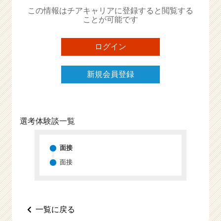
か
この情報はチアキャリアに登録すると閲覧する
ら
ことが可能です
ス
カ
ウ
ログイン
ト
が
新規会員登録
届
く
就
活
サ
選考体験談一覧
イ
ト
チ
面接
ア
面接
キ
ャ
リ
ア
一覧に戻る
（C
h