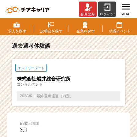
MENU
会員登録
ログイン
E
S・
選
求人を
探す
説明会を
探す
企業を
探す
就職
イベント
考
体
過去選考体験談
験
談
一
覧
エントリーシート
|
株式会社船井総合研究所
ベ
コンサルタント
ン
チ
2020卒 ・最終選考通過（内定）
ャ
ー・
成
長
ES提出期限
企
3月
業