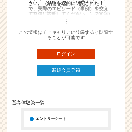
さい。（結論を端的に明記された上
e
で、実際のエピソード（事例）を交え
e
て簡潔に説明してください。）(200字)
r
・
・
・
C
a
この情報はチアキャリアに登録すると閲覧す
r
ることが可能です
e
e
ログイン
r）
新規会員登録
選考体験談一覧
エントリーシート