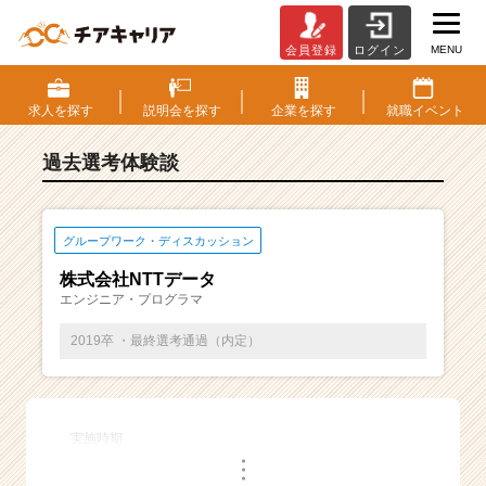
MENU
会員登録
ログイン
E
S・
選
求人を
探す
説明会を
探す
企業を
探す
就職
イベント
考
体
過去選考体験談
験
談
一
覧
グループワーク・ディスカッション
|
株式会社NTTデータ
ベ
エンジニア・プログラマ
ン
チ
2019卒 ・最終選考通過（内定）
ャ
ー・
成
長
実施時期
企
・
業
・
・