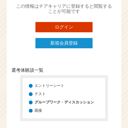
か
この情報はチアキャリアに登録すると閲覧する
ら
ことが可能です
ス
カ
ウ
ログイン
ト
が
新規会員登録
届
く
就
活
サ
選考体験談一覧
イ
ト
チ
エントリーシート
ア
テスト
キ
グループワーク・ディスカッション
ャ
リ
面接
ア
（C
h