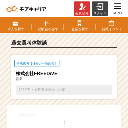
MENU
会員登録
ログイン
E
S・
選
求人を
探す
説明会を
探す
企業を
探す
就職
イベント
考
体
過去選考体験談
験
談
一
覧
特殊選考【社長の一発面接】
|
株式会社FREEDiVE
ベ
営業
ン
チ
2020卒 ・最終選考通過（内定）
ャ
ー・
成
長
特殊選考名
企
・
業
・
・