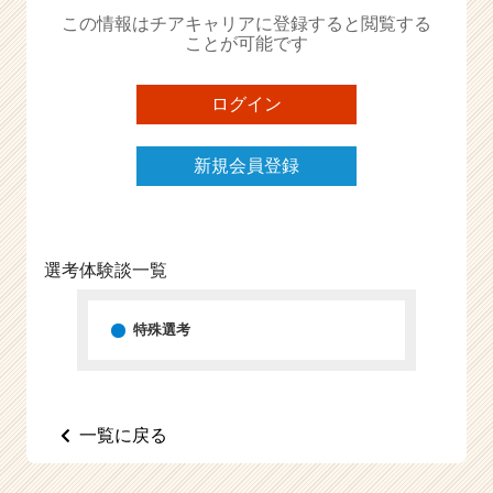
か
この情報はチアキャリアに登録すると閲覧する
ら
ことが可能です
ス
カ
ウ
ログイン
ト
が
新規会員登録
届
く
就
活
サ
選考体験談一覧
イ
ト
チ
特殊選考
ア
キ
ャ
リ
一覧に戻る
ア
（C
h