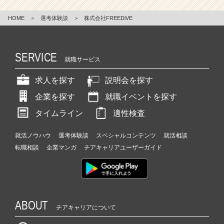
e
HOME
＞
選考体験談
＞
株式会社FREEDiVE
e
r
C
a
SERVICE
就職サービス
r
e
求人を探す
説明会を探す
e
r）
企業を探す
就職イベントを探す
タイムライン
適性検査
就活ノウハウ
選考体験談
スペシャルコンテンツ
就活相談
転職相談
企業マンガ
チアキャリアユーザーガイド
ABOUT
チアキャリアについて