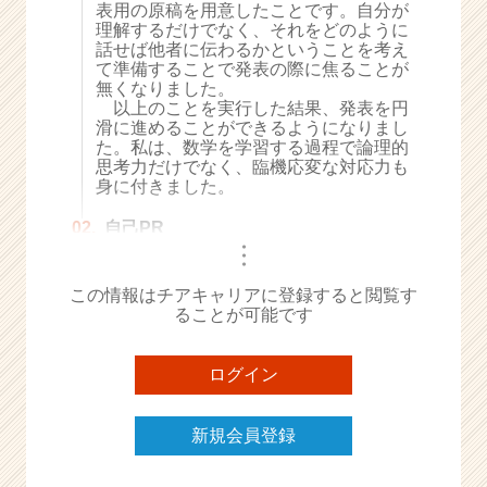
表用の原稿を用意したことです。自分が
e
理解するだけでなく、それをどのように
e
話せば他者に伝わるかということを考え
r
て準備することで発表の際に焦ることが
無くなりました。
C
以上のことを実行した結果、発表を円
a
滑に進めることができるようになりまし
r
た。私は、数学を学習する過程で論理的
e
思考力だけでなく、臨機応変な対応力も
e
身に付きました。
r）
02.
自己PR
・
・
・
この情報はチアキャリアに登録すると閲覧す
ることが可能です
ログイン
新規会員登録