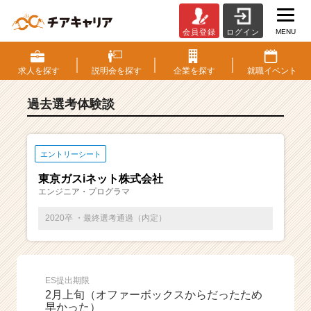
MENU
会員登録
ログイン
E
S・
選
求人を
探す
説明会を
探す
企業を
探す
就職
イベント
考
体
過去選考体験談
験
談
一
覧
エントリーシート
|
東京ガスiネット株式会社
ベ
エンジニア・プログラマ
ン
チ
2020卒 ・最終選考通過（内定）
ャ
ー・
成
長
ES提出期限
企
2月上旬（オファーボックスからだったため
業
早かった）