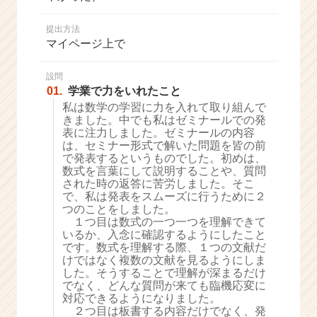
か
ら
提出方法
ス
マイページ上で
カ
ウ
設問
ト
01.
学業で力をいれたこと
が
私は数学の学習に力を入れて取り組んで
届
きました。中でも私はゼミナールでの発
く
表に注力しました。ゼミナールの内容
就
は、セミナー形式で解いた問題を皆の前
活
で発表するというものでした。初めは、
サ
数式を言葉にして説明することや、質問
イ
された時の返答に苦労しました。そこ
で、私は発表をスムーズに行うために２
ト
つのことをしました。
チ
１つ目は数式の一つ一つを理解できて
ア
いるか、入念に確認するようにしたこと
キ
です。数式を理解する際、１つの文献だ
ャ
けではなく複数の文献を見るようにしま
リ
した。そうすることで理解が深まるだけ
でなく、どんな質問が来ても臨機応変に
ア
対応できるようになりました。
（C
２つ目は板書する内容だけでなく、発
h