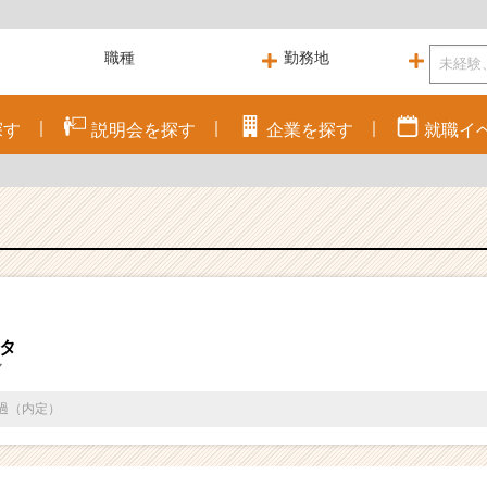
探す
説明会を
探す
企業を
探す
就職
イ
ータ
マ
通過（内定）