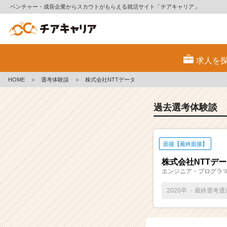
ベンチャー・成長企業からスカウトがもらえる就活サイト「チアキャリア」
E
S・
求人を
選
考
HOME
＞
選考体験談
＞
株式会社NTTデータ
体
験
談
過去選考体験談
一
覧
|
面接【最終面接】
ベ
ン
株式会社NTTデ
チ
エンジニア・プログラ
ャ
ー・
2020卒 ・最終選考
成
長
企