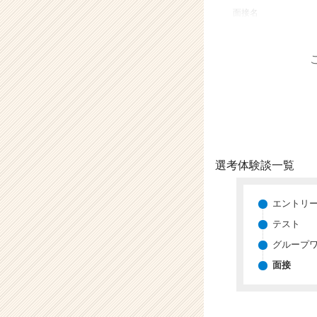
業
面接名
か
ら
ス
カ
ウ
ト
が
届
く
就
選考体験談一覧
活
サ
イ
エントリ
ト
テスト
チ
グループ
ア
キ
面接
ャ
リ
ア