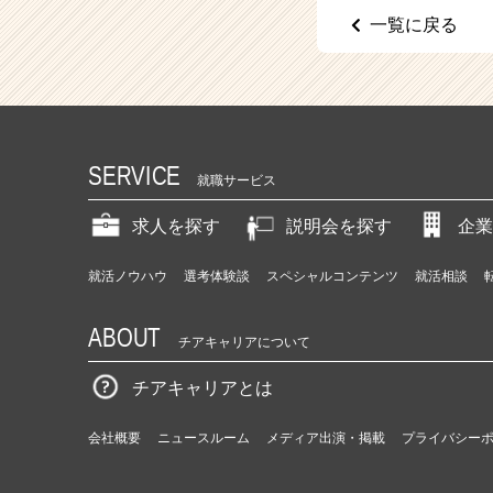
（C
一覧に戻る
h
e
e
r
C
a
r
SERVICE
就職サービス
e
e
求人を探す
説明会を探す
企業
r）
就活ノウハウ
選考体験談
スペシャルコンテンツ
就活相談
ABOUT
チアキャリアについて
チアキャリアとは
会社概要
ニュースルーム
メディア出演・掲載
プライバシー