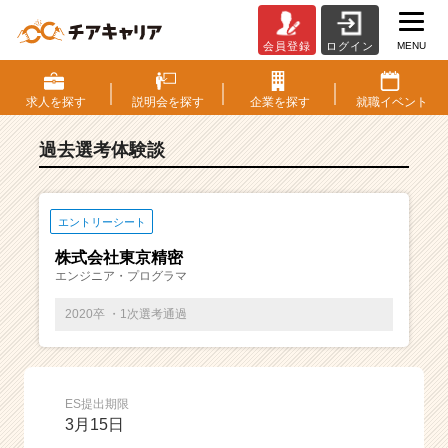
MENU
会員登録
ログイン
E
S・
選
求人を
探す
説明会を
探す
企業を
探す
就職
イベント
考
体
過去選考体験談
験
談
一
覧
エントリーシート
|
株式会社東京精密
ベ
エンジニア・プログラマ
ン
チ
2020卒 ・1次選考通過
ャ
ー・
成
長
ES提出期限
企
3月15日
業