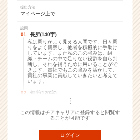
か
提出方法
ら
マイページ上で
ス
カ
ウ
設問
01.
長所(140字)
ト
が
私は周りがよく見える人間です。日々周
りをよく観察し、他者を積極的に手助け
届
しています。また私のこの強みは、組
く
織・チームの中で足りない役割を自ら判
就
断し、それを補うために用いることがで
活
きます。貴社でもこの強みを活かして、
サ
貴社の事業に貢献していきたいと考えて
イ
います。
ト
02.
短所(120字)
チ
・
ア
・
・
キ
この情報はチアキャリアに登録すると閲覧す
ャ
ることが可能です
リ
ア
（C
ログイン
h