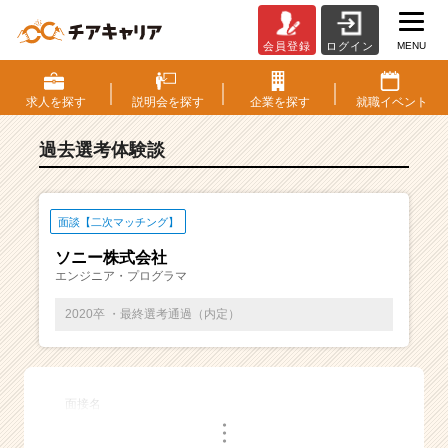
MENU
会員登録
ログイン
E
S・
選
求人を
探す
説明会を
探す
企業を
探す
就職
イベント
考
体
過去選考体験談
験
談
一
覧
面談【二次マッチング】
|
ソニー株式会社
ベ
エンジニア・プログラマ
ン
チ
2020卒 ・最終選考通過（内定）
ャ
ー・
成
長
面接名
企
・
業
・
・