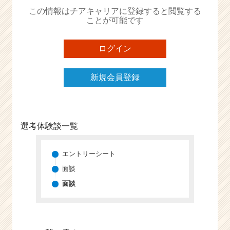
か
この情報はチアキャリアに登録すると閲覧する
ら
ことが可能です
ス
カ
ウ
ログイン
ト
が
新規会員登録
届
く
就
活
サ
選考体験談一覧
イ
ト
チ
エントリーシート
ア
面談
キ
面談
ャ
リ
ア
（C
h