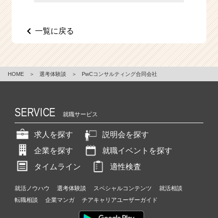
e
e
r
一覧に戻る
C
a
r
e
HOME
＞
選考体験談
＞
PwCコンサルティング合同会社
e
r）
SERVICE
就職サービス
求人を探す
説明会を探す
企業を探す
就職イベントを探す
タイムライン
適性検査
就活ノウハウ
選考体験談
スペシャルコンテンツ
就活相談
転職相談
企業マンガ
チアキャリアユーザーガイド