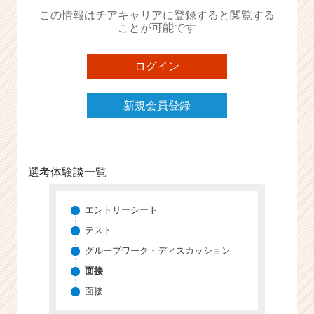
か
この情報はチアキャリアに登録すると閲覧する
ら
ことが可能です
ス
カ
ウ
ログイン
ト
が
新規会員登録
届
く
就
活
サ
選考体験談一覧
イ
ト
チ
エントリーシート
ア
テスト
キ
グループワーク・ディスカッション
ャ
リ
面接
ア
面接
（C
h