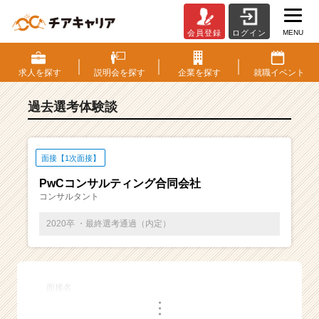
MENU
会員登録
ログイン
E
S・
選
求人を
探す
説明会を
探す
企業を
探す
就職
イベント
考
体
過去選考体験談
験
談
一
覧
面接【1次面接】
|
PwCコンサルティング合同会社
ベ
コンサルタント
ン
チ
2020卒 ・最終選考通過（内定）
ャ
ー・
成
長
面接名
企
・
業
・
・