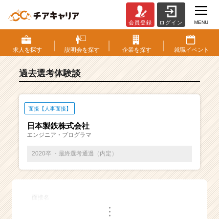
MENU
会員登録
ログイン
E
S・
選
求人を
探す
説明会を
探す
企業を
探す
就職
イベント
考
体
過去選考体験談
験
談
一
覧
面接【人事面接】
|
日本製鉄株式会社
ベ
エンジニア・プログラマ
ン
チ
2020卒 ・最終選考通過（内定）
ャ
ー・
成
長
面接名
企
・
業
・
・