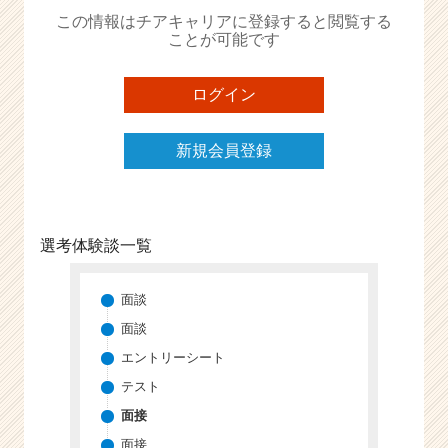
か
この情報はチアキャリアに登録すると閲覧する
ら
ことが可能です
ス
カ
ウ
ログイン
ト
が
新規会員登録
届
く
就
活
サ
選考体験談一覧
イ
ト
チ
面談
ア
面談
キ
エントリーシート
ャ
リ
テスト
ア
面接
（C
面接
h