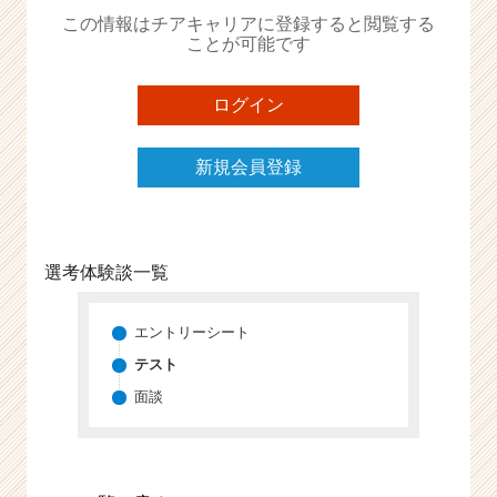
か
この情報はチアキャリアに登録すると閲覧する
ら
ことが可能です
ス
カ
ウ
ログイン
ト
が
新規会員登録
届
く
就
活
サ
選考体験談一覧
イ
ト
チ
エントリーシート
ア
テスト
キ
面談
ャ
リ
ア
（C
h