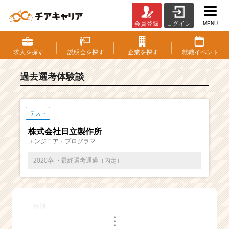
MENU
会員登録
ログイン
E
S・
選
求人を
探す
説明会を
探す
企業を
探す
就職
イベント
考
体
過去選考体験談
験
談
一
覧
テスト
|
株式会社日立製作所
ベ
エンジニア・プログラマ
ン
チ
2020卒 ・最終選考通過（内定）
ャ
ー・
成
長
種別
企
・
業
・
・