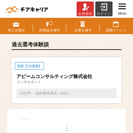
MENU
会員登録
ログイン
E
S・
選
求人を
探す
説明会を
探す
企業を
探す
就職
イベント
考
体
過去選考体験談
験
談
一
覧
面接【1次面接】
|
アビームコンサルティング株式会社
ベ
コンサルタント
ン
チ
2020卒 ・最終選考通過（内定）
ャ
ー・
成
長
面接名
企
・
業
・
・