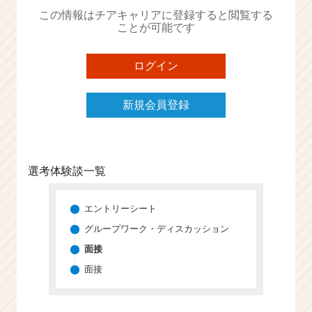
か
この情報はチアキャリアに登録すると閲覧する
ら
ことが可能です
ス
カ
ウ
ログイン
ト
が
新規会員登録
届
く
就
活
サ
選考体験談一覧
イ
ト
チ
エントリーシート
ア
グループワーク・ディスカッション
キ
面接
ャ
リ
面接
ア
（C
h