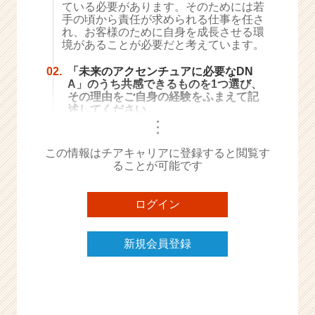
ている必要があります。そのためには若
e
手の頃から責任が求められる仕事を任さ
e
れ、お客様のために自身を成長させる環
r
境があることが必要だと考えています。
C
02.
「未来のアクセンチュアに必要なDN
a
A」のうち共感できるものを1つ選び、
r
その理由をご自身の経験をふまえて記
e
述してください。
e
・
・
r）
・
この情報はチアキャリアに登録すると閲覧す
ることが可能です
ログイン
新規会員登録