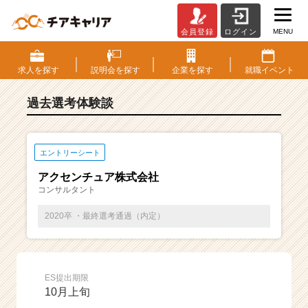
MENU
会員登録
ログイン
E
S・
選
求人を
探す
説明会を
探す
企業を
探す
就職
イベント
考
体
過去選考体験談
験
談
一
覧
エントリーシート
|
アクセンチュア株式会社
ベ
コンサルタント
ン
チ
2020卒 ・最終選考通過（内定）
ャ
ー・
成
長
ES提出期限
企
10月上旬
業