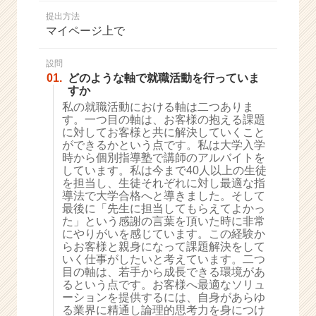
か
提出方法
ら
マイページ上で
ス
カ
ウ
設問
01.
どのような軸で就職活動を行っていま
ト
すか
が
私の就職活動における軸は二つありま
届
す。一つ目の軸は、お客様の抱える課題
く
に対してお客様と共に解決していくこと
就
ができるかという点です。私は大学入学
活
時から個別指導塾で講師のアルバイトを
サ
しています。私は今まで40人以上の生徒
イ
を担当し、生徒それぞれに対し最適な指
導法で大学合格へと導きました。そして
ト
最後に「先生に担当してもらえてよかっ
チ
た」という感謝の言葉を頂いた時に非常
ア
にやりがいを感じています。この経験か
キ
らお客様と親身になって課題解決をして
ャ
いく仕事がしたいと考えています。二つ
リ
目の軸は、若手から成長できる環境があ
るという点です。お客様へ最適なソリュ
ア
ーションを提供するには、自身があらゆ
（C
る業界に精通し論理的思考力を身につけ
h