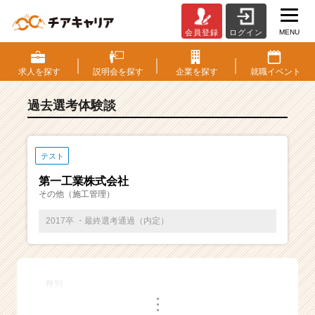
MENU
会員登録
ログイン
E
S・
選
求人を
探す
説明会を
探す
企業を
探す
就職
イベント
考
体
過去選考体験談
験
談
一
覧
テスト
|
第一工業株式会社
ベ
その他（施工管理）
ン
チ
2017卒 ・最終選考通過（内定）
ャ
ー・
成
長
種別
企
・
業
・
・