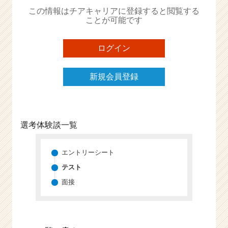
か
この情報はチアキャリアに登録すると閲覧する
ら
ことが可能です
ス
カ
ウ
ログイン
ト
が
新規会員登録
届
く
就
活
サ
選考体験談一覧
イ
ト
チ
エントリーシート
ア
テスト
キ
面接
ャ
リ
ア
（C
h