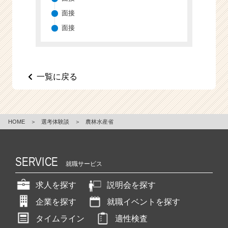
e
面接
e
面接
r
C
a
r
e
一覧に戻る
e
r）
HOME
＞
選考体験談
＞
農林水産省
SERVICE
就職サービス
求人を探す
説明会を探す
企業を探す
就職イベントを探す
タイムライン
適性検査