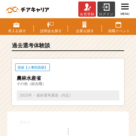
MENU
会員登録
ログイン
E
S・
選
求人を
探す
説明会を
探す
企業を
探す
就職
イベント
考
体
過去選考体験談
験
談
一
覧
面接【人事院面接】
|
農林水産省
ベ
その他（総合職）
ン
チ
2023卒 ・最終選考通過（内定）
ャ
ー・
成
長
面接名
企
・
業
・
・