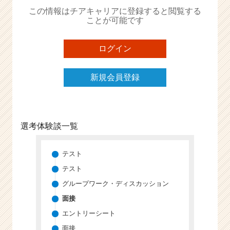
か
この情報はチアキャリアに登録すると閲覧する
ら
ことが可能です
ス
カ
ウ
ログイン
ト
が
新規会員登録
届
く
就
活
サ
選考体験談一覧
イ
ト
チ
テスト
ア
テスト
キ
グループワーク・ディスカッション
ャ
リ
面接
ア
エントリーシート
（C
面接
h