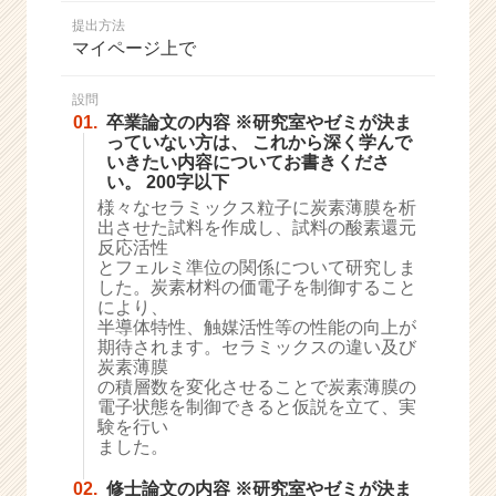
か
提出方法
ら
マイページ上で
ス
カ
ウ
設問
01.
卒業論文の内容 ※研究室やゼミが決ま
ト
っていない方は、 これから深く学んで
が
いきたい内容についてお書きくださ
届
い。 200字以下
く
様々なセラミックス粒子に炭素薄膜を析
就
出させた試料を作成し、試料の酸素還元
活
反応活性
サ
とフェルミ準位の関係について研究しま
イ
した。炭素材料の価電子を制御すること
により、
ト
半導体特性、触媒活性等の性能の向上が
チ
期待されます。セラミックスの違い及び
ア
炭素薄膜
キ
の積層数を変化させることで炭素薄膜の
ャ
電子状態を制御できると仮説を立て、実
リ
験を行い
ました。
ア
（C
02.
修士論文の内容 ※研究室やゼミが決ま
h