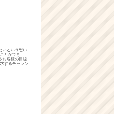
たいという想い
ことができ
やお客様の目線
求するチャレン
。