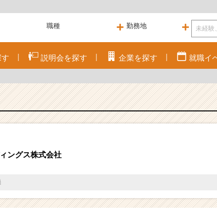
探す
説明会を
探す
企業を
探す
就職
イ
ィングス株式会社
過