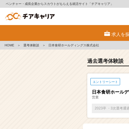
ベンチャー・成長企業からスカウトがもらえる就活サイト「チアキャリア」
E
S・
求人を
選
考
HOME
＞
選考体験談
＞
日本食研ホールディングス株式会社
体
験
談
過去選考体験談
一
覧
|
エントリーシート
ベ
ン
日本食研ホールデ
チ
営業
ャ
ー・
2023卒 ・3次選考通
成
長
企