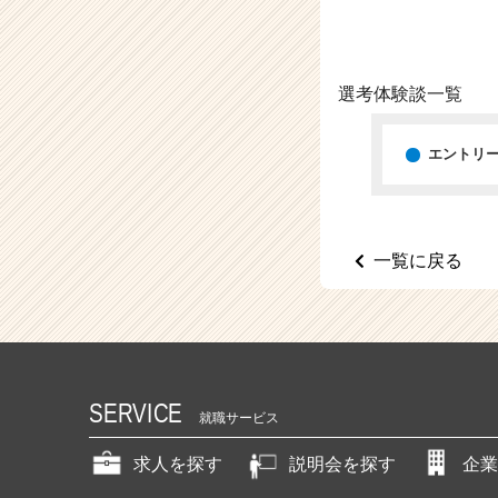
（C
h
e
e
選考体験談一覧
r
C
a
エントリ
r
e
e
r）
一覧に戻る
SERVICE
就職サービス
求人を探す
説明会を探す
企業