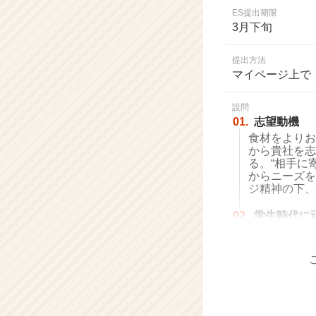
業
ES提出期限
か
3月下旬
ら
ス
提出方法
カ
マイページ上で
ウ
ト
設問
が
01.
志望動機
届
食材をよりお
く
から貴社を志
就
る。“相手に
活
からニーズを
サ
ジ精神の下、
イ
ト
02.
学生時代に
チ
ア
キ
ャ
リ
ア