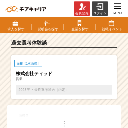
MENU
会員登録
ログイン
E
S・
選
求人を
探す
説明会を
探す
企業を
探す
就職
イベント
考
体
過去選考体験談
験
談
一
覧
面接【1次面接】
|
株式会社ティラド
ベ
営業
ン
チ
2023卒 ・最終選考通過（内定）
ャ
ー・
成
長
面接名
企
・
業
・
・