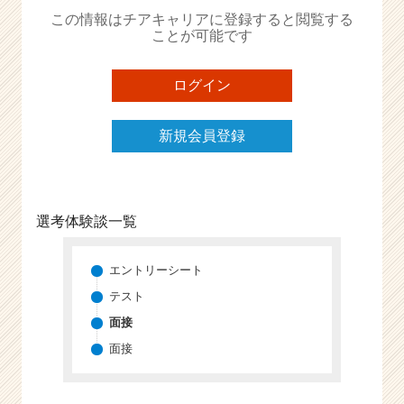
か
この情報はチアキャリアに登録すると閲覧する
ら
ことが可能です
ス
カ
ウ
ログイン
ト
が
新規会員登録
届
く
就
活
サ
選考体験談一覧
イ
ト
チ
エントリーシート
ア
テスト
キ
面接
ャ
リ
面接
ア
（C
h