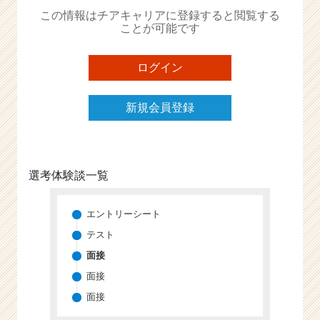
か
この情報はチアキャリアに登録すると閲覧する
ら
ことが可能です
ス
カ
ウ
ログイン
ト
が
新規会員登録
届
く
就
活
サ
選考体験談一覧
イ
ト
チ
エントリーシート
ア
テスト
キ
面接
ャ
リ
面接
ア
面接
（C
h