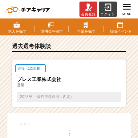
MENU
会員登録
ログイン
E
S・
選
求人を
探す
説明会を
探す
企業を
探す
就職
イベント
考
体
過去選考体験談
験
談
一
覧
面接【1次面接】
|
プレス工業株式会社
ベ
営業
ン
チ
2023卒 ・最終選考通過（内定）
ャ
ー・
成
長
面接名
企
・
業
・
・