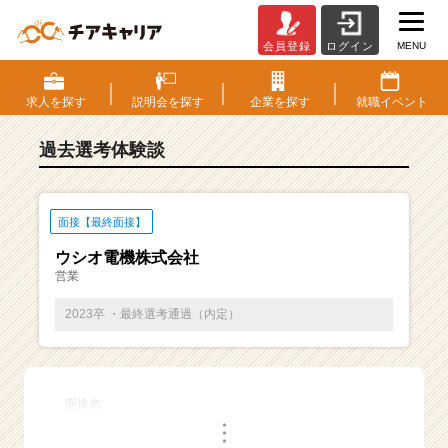
MENU
会員登録
ログイン
E
S・
選
求人を
探す
説明会を
探す
企業を
探す
就職
イベント
考
体
過去選考体験談
験
談
一
覧
面接【最終面接】
|
ウシオ電機株式会社
ベ
営業
ン
チ
2023卒 ・最終選考通過（内定）
ャ
ー・
成
長
面接名
企
・
業
・
・