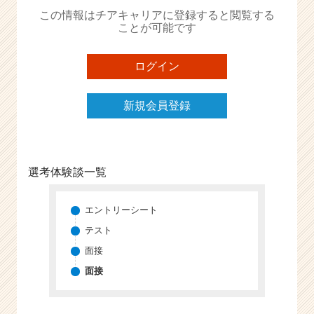
か
この情報はチアキャリアに登録すると閲覧する
ら
ことが可能です
ス
カ
ウ
ログイン
ト
が
新規会員登録
届
く
就
活
サ
選考体験談一覧
イ
ト
チ
エントリーシート
ア
テスト
キ
面接
ャ
リ
面接
ア
（C
h